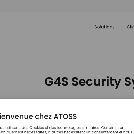
Solutions
Cli
G4S Security 
Service | Revendeurs
ATOSS Staff Efficiency Suite
G4S est le plus grand groupe de sécur