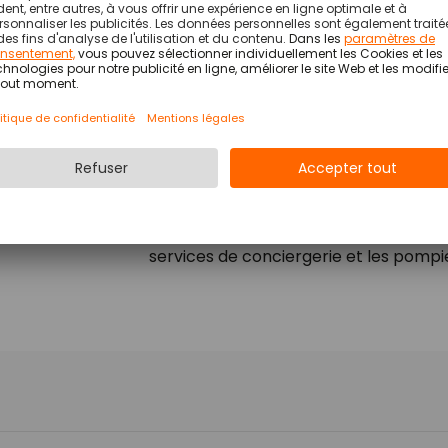
marché en Autriche depuis plus de 110 
expérience internationaux. G4S est p
plus de 610.000 collaborateurs. La co
technologie, associée à une qualité él
réussite décisif de G4S. Outre des co
des solutions de sécurité sur mesure q
sécurité techniques les plus modernes
de la protection des biens et des per
événementiels, la surveillance des esp
services de conciergerie et les pompie