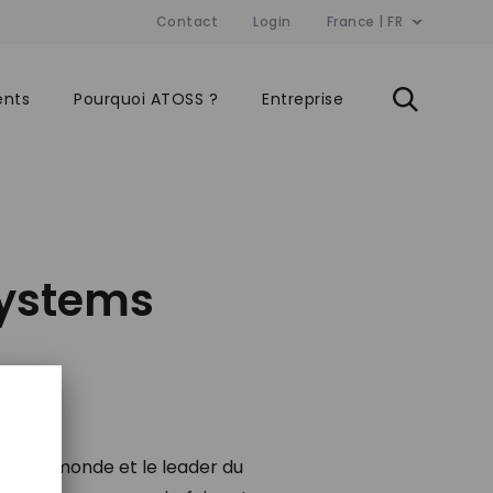
Contact
Login
France | FR
ents
Pourquoi ATOSS ?
Entreprise
Systems
ité au monde et le leader du