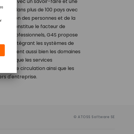
ans - avec un savoir-faire et une
résent dans plus de 100 pays avec
mbinaison des personnes et de la
evée, constitue le facteur de
nseils professionnels, G4S propose
ui, en intégrant les systèmes de
, couvrent aussi bien les domaines
sonnes que les services
aces de circulation ainsi que les
rs d'entreprise.
© ATOSS Software SE