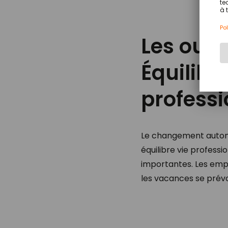
Les outil
Équilibr
professi
Le changement autonom
équilibre vie professi
importantes. Les emp
les vacances se prév