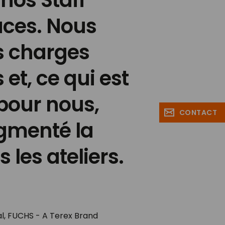
nos Staff
aces. Nous
s charges
et, ce qui est
pour nous,
CONTACT
gmenté la
 les ateliers.
l, FUCHS - A Terex Brand