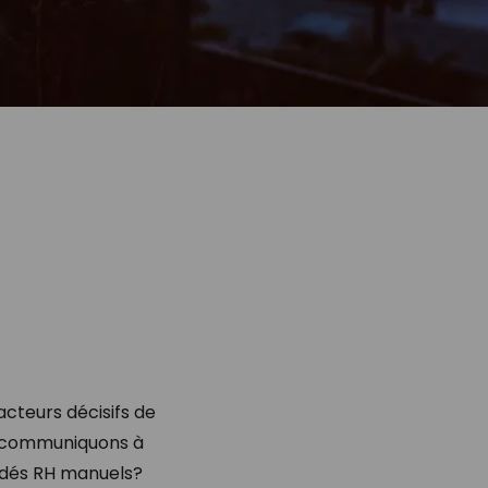
acteurs décisifs de
us communiquons à
cédés RH manuels?