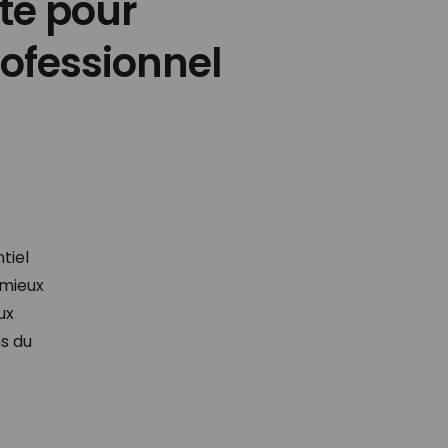
te pour
rofessionnel
tiel
 mieux
ux
ns du