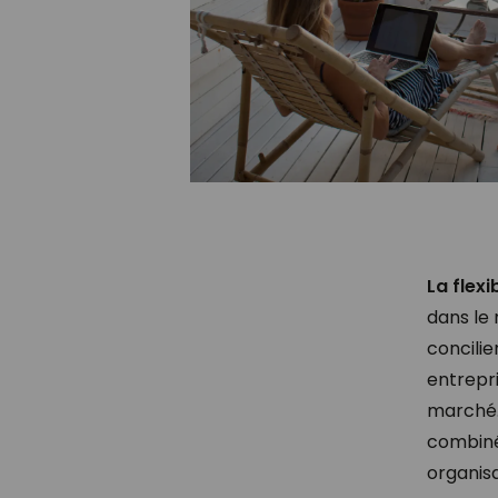
La flexi
dans le
concilie
entrepri
marché. 
combiné
organis