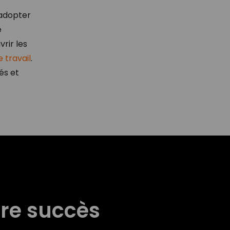
'adopter
e
rir les
e travail
.
és et
tre succès