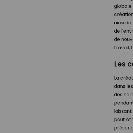
globale 
créatio
ainsi d
de l'en
de nouv
travail, 
Les c
La créat
dans les
des hora
pendant 
laissant
peut êt
présenc