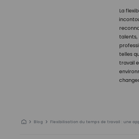
La flexi
inconto
reconnaî
talents,
profess
telles q
travail 
environ
changea
Blog
Flexibilisation du temps de travail : une a