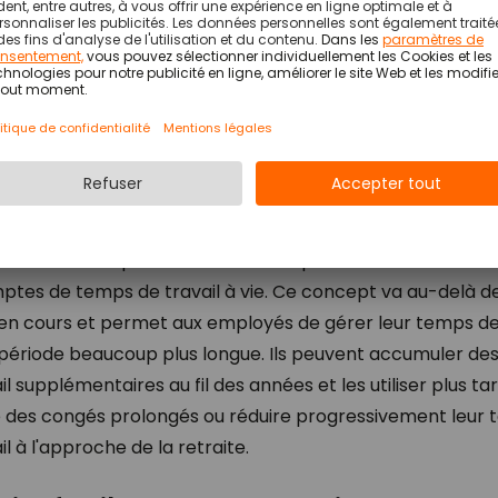
Accéder au livre-blanc
Accé
ante des comptes annuels de temps de travail est l'insta
ptes de temps de travail à vie. Ce concept va au-delà d
 en cours et permet aux employés de gérer leur temps de 
 période beaucoup plus longue. Ils peuvent accumuler de
il supplémentaires au fil des années et les utiliser plus ta
 des congés prolongés ou réduire progressivement leur
il à l'approche de la retraite.