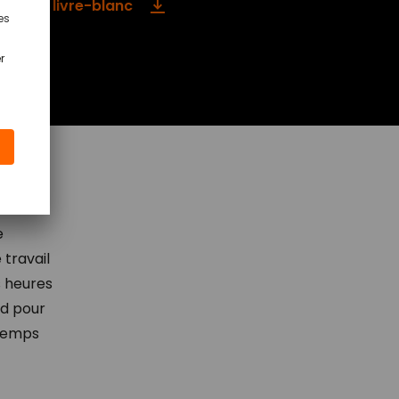
der au livre-blanc
uration
e
travail
s heures
rd pour
 temps