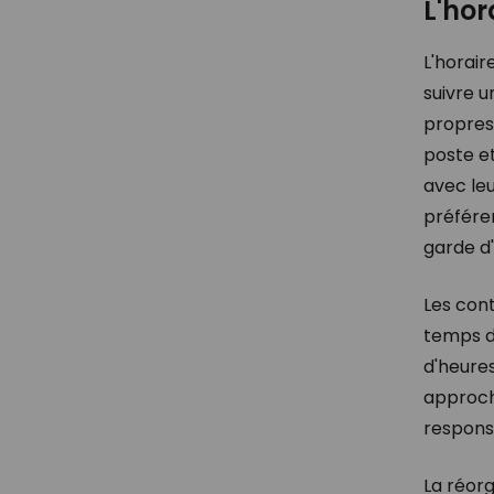
L'hor
L'horair
suivre u
propres 
poste e
avec le
préféren
garde d
Les cont
temps de
d'heure
approche
responsa
La réor