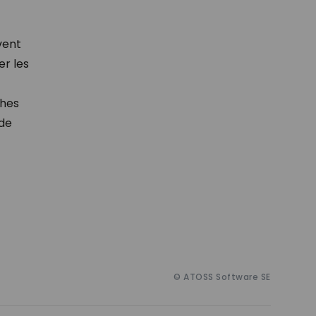
vent
er les
ches
 de
© ATOSS Software SE