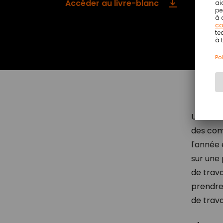
Accéder au livre-blanc
Une vari
des com
l'année
sur une
de trava
prendre
de trava