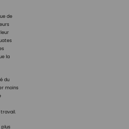
que de
leurs
 leur
uates
es
ue la
té du
ler moins
e
travail.
 plus