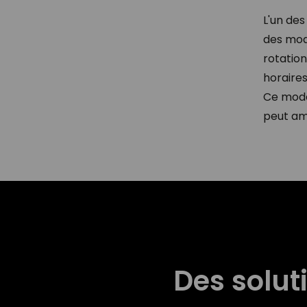
L'un des
des modè
rotation
horaire
Ce modè
peut amé
Des solut