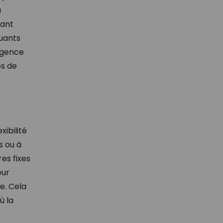
a
tant
tuants
rgence
es de
xibilité
s ou à
res fixes
eur
e. Cela
ù la