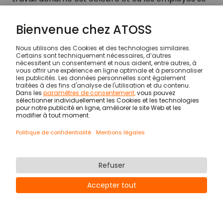
sentent motivés à atteindre leur plein potentiel.
Construire une communauté : des activités de
renforcement d'équipe et des événements
sociaux favorisent un sentiment d'appartenance
et de camaraderie au sein de l'organisation. En
renforçant les liens entre les employés, ces
initiatives contribuent à créer un environnement
de travail positif où les gens se soutiennent
mutuellement et partagent un objectif commun.
3. Fournir des opportunités de
développement professionnel
Offrir des opportunités de formation et
d'éducation : l'apprentissage continu est essentiel